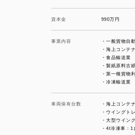
資本金
990万円
事業内容
・一般貨物自動
・海上コンテ
・食品輸送業
・製紙原料古
・第一種貨物
・冷凍輸送業
車両保有台数
・海上コンテナ
・ウイングトレ
・大型ウイング
・4t冷凍車：1