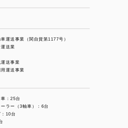
車運送事業（関自貨第1177号）
ナ運送業
紙運送事業
利用運送事業
車：25台
ーラー（3軸車）：6台
：10台
台