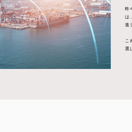
昨
は
進
こ
選