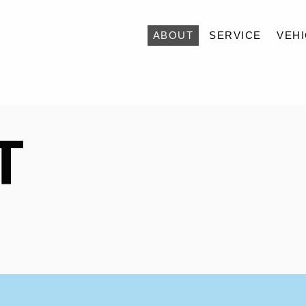
ABOUT
SERVICE
VEH
ABOUT
T
SERVICE
VEHICLES
ACCESS
BLOG
CONTACT
RECRUIT